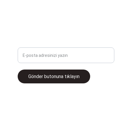
sunuyoruz. Şaşmaz Yağ.
ÇÖZÜMLER
E-posta adresinizi girin
Gönder butonuna tıklayın
© 2025. All rights reserved.
İletişim
satis@baloglugrup.com