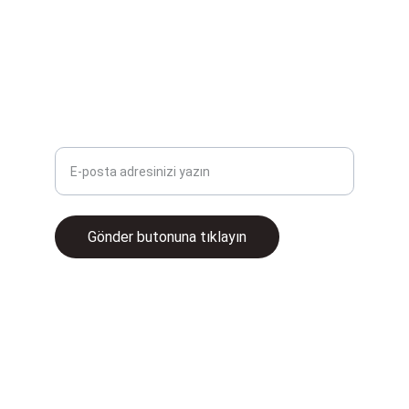
sunuyoruz. Şaşmaz Yağ.
ÇÖZÜMLER
E-posta adresinizi girin
Gönder butonuna tıklayın
© 2025. All rights reserved.
İletişim
satis@baloglugrup.com