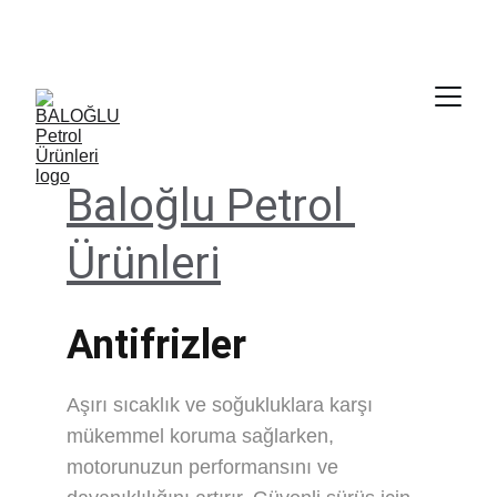
                   satis@baloglugrup.com               
   0312 278 14 64 - 0535 770 27 06
Baloğlu Petrol 
Ürünleri
Antifrizler
Aşırı sıcaklık ve soğukluklara karşı 
mükemmel koruma sağlarken, 
motorunuzun performansını ve 